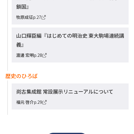
鎖国』
牧原成征
p.27
山口輝臣編『はじめての明治史 東大駒場連続講
義』
渡邊 宏明
p.28
歴史のひろば
尚古集成館 常設展示リニューアルについて
福元 啓介
p.29