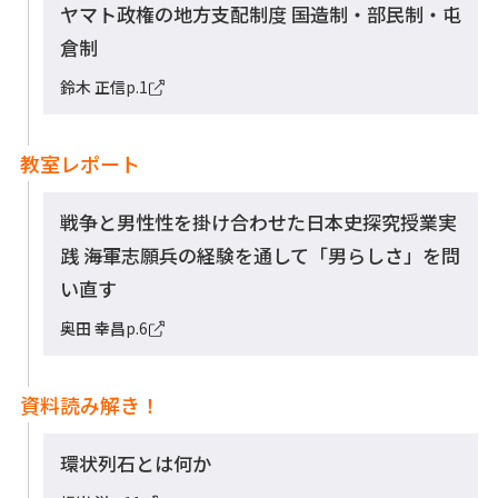
ヤマト政権の地方支配制度 ――国造制・部民制・屯
倉制
鈴木 正信
p.1
教室レポート
戦争と男性性を掛け合わせた日本史探究授業実
践 ――海軍志願兵の経験を通して「男らしさ」を問
い直す
奥田 幸昌
p.6
資料読み解き！
環状列石とは何か