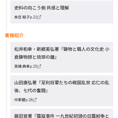
史料の向こう側 共感と理解
本庄 総子
p.21
書籍紹介
松井和幸・新郷英弘著『鋳物と職人の文化史 小
倉鋳物師と琉球の鐘』
高橋 典幸
p.25
山田康弘著『足利将軍たちの戦国乱世 応仁の乱
後、七代の奮闘』
中家健
p.26
藤田覚著『露寇事件 一九世紀初頭の日露紛争と