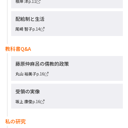
根岸 洋
p.11
配給制と生活
尾崎 智子
p.14
教科書Q&A
藤原仲麻呂の儒教的政策
丸山 裕美子
p.16
受領の実像
坂上 康俊
p.16
私の研究