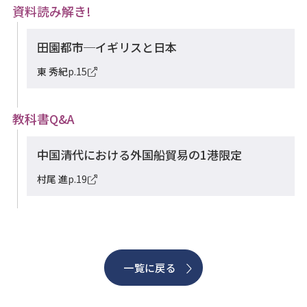
資料読み解き!
田園都市─イギリスと日本
東 秀紀
p.15
教科書Q&A
中国清代における外国船貿易の1港限定
村尾 進
p.19
一覧に戻る